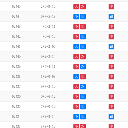
62445
2+5+9=16
大
双
中
62444
6+7+5=18
小
单
错
62443
4+5+2=11
小
单
中
62442
4+0+6=10
小
单
中
62441
2+2+2=06
大
单
错
62440
9+2+3=14
大
双
中
62439
3+4+4=11
小
双
中
62438
1+2+0=03
大
单
中
62437
9+7+3=19
大
双
中
62436
6+0+6=12
小
单
中
62435
7+3+0=10
小
单
中
62434
3+3+8=14
小
单
错
62433
3+3+4=10
小
双
中