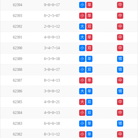
62394
9+8+0=17
小
单
中
62393
0+2+5=07
小
单
中
62392
2+9+1=12
大
双
中
62391
4+0+9=13
大
单
中
62390
3+4+7=14
小
双
中
62389
6+3+9=18
小
单
错
62388
3+8+6=17
小
双
错
62387
8+1+4=13
小
单
中
62386
3+9+0=12
大
单
错
62385
4+9+8=21
大
双
中
62384
4+9+0=13
小
双
中
62383
6+6+6=18
小
单
错
62382
8+3+1=12
小
单
中