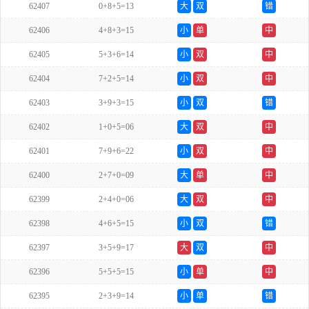
62407
0+8+5=13
大
双
错
62406
4+8+3=15
小
单
中
62405
5+3+6=14
小
双
中
62404
7+2+5=14
小
双
中
62403
3+9+3=15
小
双
错
62402
1+0+5=06
大
双
中
62401
7+9+6=22
小
双
中
62400
2+7+0=09
大
单
中
62399
2+4+0=06
大
双
中
62398
4+6+5=15
小
双
错
62397
3+5+9=17
大
双
中
62396
5+5+5=15
小
单
中
62395
2+3+9=14
小
单
错