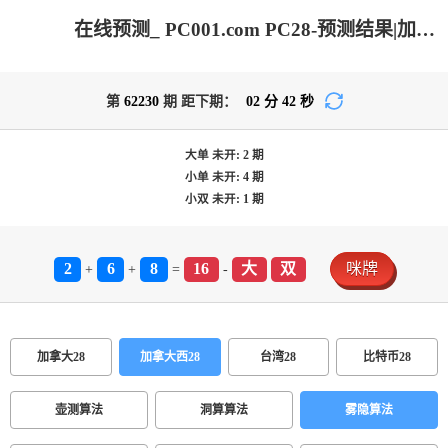
在线预测_ PC001.com PC28-预测结果|加拿大咪牌刮刮结果|PC在线预测网站|加拿大2.8预测开奖分析|PC加拿大2.8预测结果|加拿大pc走势预测_走势预测咪牌专业数据统计!
第
62230
期 距下期：
02
分
42
秒
大单
未开:
2
期
小单
未开:
4
期
小双
未开:
1
期
2
6
8
16
大
双
咪牌
+
+
=
-
加拿大28
加拿大西28
台湾28
比特币28
壶测算法
洞算算法
雾隐算法