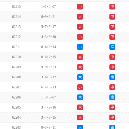
62215
1+1+5=07
小
中
62214
6+9+6=21
大
中
62213
5+7+5=17
大
中
62212
4+3+3=10
小
中
62211
6+6+2=14
小
错
62210
0+8+7=15
大
中
62209
9+9+5=23
大
中
62208
3+6+3=12
大
错
62207
6+4+3=13
小
中
62206
1+3+3=07
大
错
62205
3+4+9=16
大
中
62204
3+4+8=15
大
中
62203
0+3+8=11
大
错