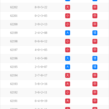
62202
8+9+5=22
大
中
62201
0+2+3=05
小
中
62200
2+9+2=13
小
中
62199
2+4+2=08
大
错
62198
0+6+6=12
小
中
62197
4+0+1=05
小
中
62196
1+0+5=06
大
错
62195
2+5+0=07
大
错
62194
2+7+8=17
大
中
62193
5+8+3=16
大
中
62192
3+6+2=11
小
中
62191
6+4+9=19
大
中