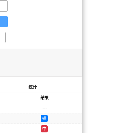
统计
结果
---
错
中