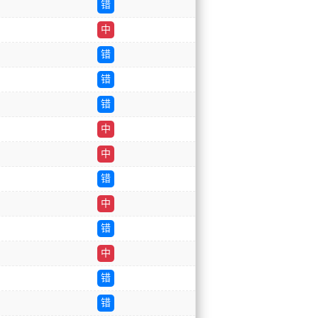
错
中
错
错
错
中
中
错
中
错
中
错
错