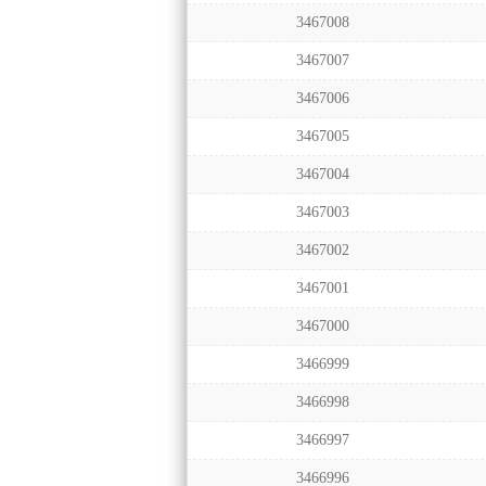
3467008
3467007
3467006
3467005
3467004
3467003
3467002
3467001
3467000
3466999
3466998
3466997
3466996