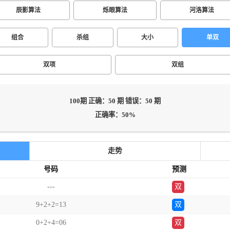
辰影算法
烁眼算法
河洛算法
组合
杀组
大小
单双
双项
双组
100期 正确：50 期 错误：50 期
正确率：50%
走势
号码
预测
---
双
9+2+2=13
双
0+2+4=06
双