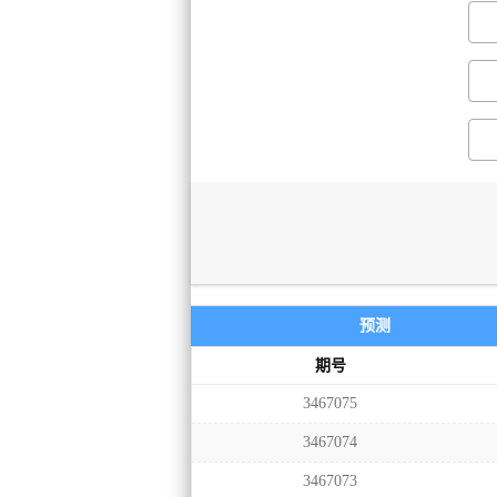
预测
期号
3467075
3467074
3467073