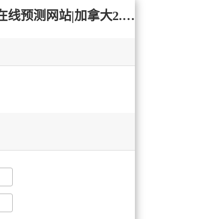
在线预测_ PC001.com PC28-预测结果|加拿大咪牌刮刮结果|PC在线预测网站|加拿大2.8预测开奖分析|PC加拿大2.8预测结果|加拿大pc走势预测_走势预测咪牌专业数据统计!