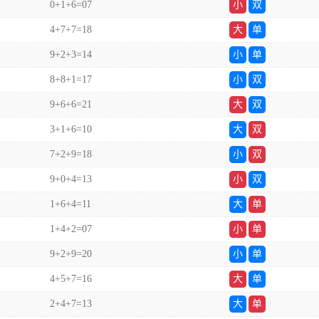
0+1+6=07
小
双
4+7+7=18
大
单
9+2+3=14
小
单
8+8+1=17
小
双
9+6+6=21
大
双
3+1+6=10
大
双
7+2+9=18
小
双
9+0+4=13
小
双
1+6+4=11
大
单
1+4+2=07
小
单
9+2+9=20
小
单
4+5+7=16
大
单
2+4+7=13
大
单