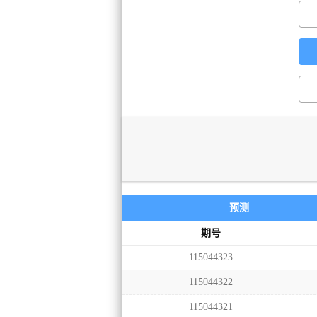
预测
期号
115044323
115044322
115044321