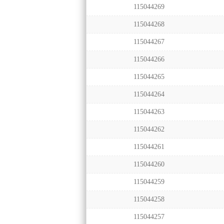
115044269
115044268
115044267
115044266
115044265
115044264
115044263
115044262
115044261
115044260
115044259
115044258
115044257