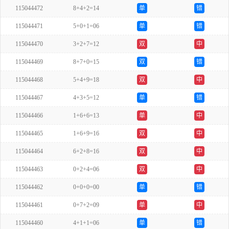
115044472
8+4+2=14
单
错
115044471
5+0+1=06
单
错
115044470
3+2+7=12
双
中
115044469
8+7+0=15
双
错
115044468
5+4+9=18
双
中
115044467
4+3+5=12
单
错
115044466
1+6+6=13
单
中
115044465
1+6+9=16
双
中
115044464
6+2+8=16
双
中
115044463
0+2+4=06
双
中
115044462
0+0+0=00
单
错
115044461
0+7+2=09
单
中
115044460
4+1+1=06
单
错