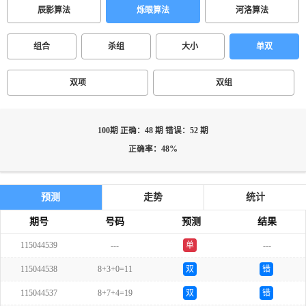
辰影算法
烁眼算法
河洛算法
组合
杀组
大小
单双
双项
双组
100期 正确：48 期 错误：52 期
正确率：48%
预测
走势
统计
期号
号码
预测
结果
115044539
---
单
---
115044538
8+3+0=11
双
错
115044537
8+7+4=19
双
错