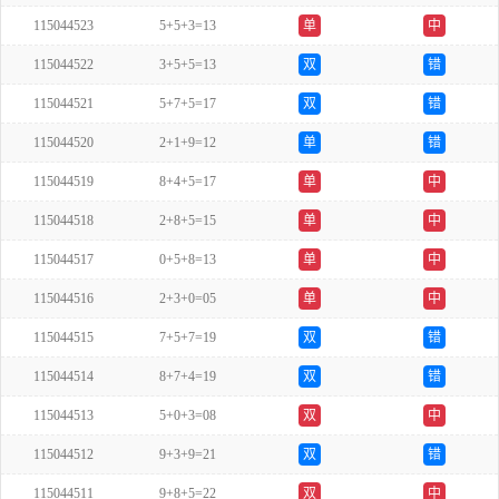
115044523
5+5+3=13
单
中
115044522
3+5+5=13
双
错
115044521
5+7+5=17
双
错
115044520
2+1+9=12
单
错
115044519
8+4+5=17
单
中
115044518
2+8+5=15
单
中
115044517
0+5+8=13
单
中
115044516
2+3+0=05
单
中
115044515
7+5+7=19
双
错
115044514
8+7+4=19
双
错
115044513
5+0+3=08
双
中
115044512
9+3+9=21
双
错
115044511
9+8+5=22
双
中