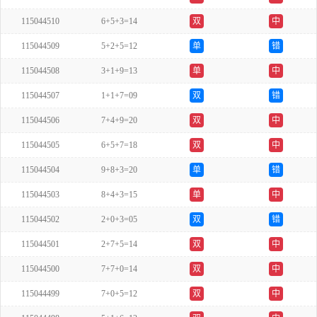
115044510
6+5+3=14
双
中
115044509
5+2+5=12
单
错
115044508
3+1+9=13
单
中
115044507
1+1+7=09
双
错
115044506
7+4+9=20
双
中
115044505
6+5+7=18
双
中
115044504
9+8+3=20
单
错
115044503
8+4+3=15
单
中
115044502
2+0+3=05
双
错
115044501
2+7+5=14
双
中
115044500
7+7+0=14
双
中
115044499
7+0+5=12
双
中