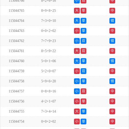
115044766
8+2+6=16
小
双
中
115044765
8+9+8=25
大
单
中
115044764
7+3+0=10
大
单
错
115044763
0+0+2=02
小
单
中
115044762
7+7+9=23
小
双
错
115044761
8+5+9=22
大
双
中
115044760
5+0+1=06
大
单
错
115044759
5+2+0=07
小
双
中
115044758
5+9+6=20
小
单
错
115044757
0+8+8=16
小
双
中
115044756
4+2+1=07
小
单
中
115044755
7+3+4=14
大
单
中
115044754
0+0+2=02
小
单
中