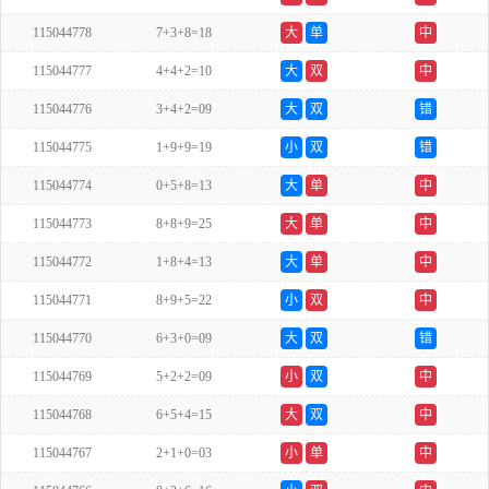
115044778
7+3+8=18
大
单
中
115044777
4+4+2=10
大
双
中
115044776
3+4+2=09
大
双
错
115044775
1+9+9=19
小
双
错
115044774
0+5+8=13
大
单
中
115044773
8+8+9=25
大
单
中
115044772
1+8+4=13
大
单
中
115044771
8+9+5=22
小
双
中
115044770
6+3+0=09
大
双
错
115044769
5+2+2=09
小
双
中
115044768
6+5+4=15
大
双
中
115044767
2+1+0=03
小
单
中