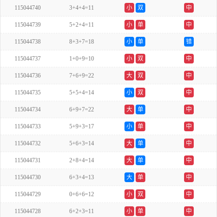
115044740
3+4+4=11
小
双
中
115044739
5+2+4=11
小
单
中
115044738
8+3+7=18
小
单
错
115044737
1+0+9=10
小
双
中
115044736
7+6+9=22
大
双
中
115044735
5+5+4=14
小
双
中
115044734
6+9+7=22
大
单
中
115044733
5+9+3=17
小
单
中
115044732
5+6+3=14
大
单
中
115044731
2+8+4=14
大
单
中
115044730
6+3+4=13
大
单
中
115044729
0+6+6=12
小
双
中
115044728
6+2+3=11
小
单
中