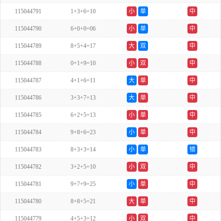
115044791
1+3+6=10
小
单
中
115044790
6+0+0=06
小
单
中
115044789
8+5+4=17
大
双
中
115044788
0+1+9=10
小
双
中
115044787
4+1+6=11
大
单
中
115044786
3+3+7=13
大
单
中
115044785
6+2+5=13
小
单
中
115044784
9+8+6=23
小
单
中
115044783
8+3+3=14
小
单
错
115044782
3+2+5=10
小
双
中
115044781
9+7+9=25
小
单
中
115044780
8+8+5=21
大
单
中
115044779
4+5+3=12
小
双
中