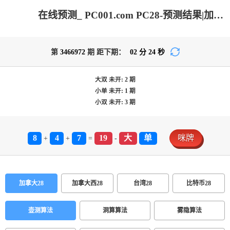
在线预测_ PC001.com PC28-预测结果|加拿大咪牌刮刮结果|PC在线预测网站|加拿大2.8预测开奖分析|PC加拿大2.8预测结果|加拿大pc走势预测_走势预测咪牌专业数据统计!
第
3466972
期 距下期：
02
分
24
秒
大双
未开:
2
期
小单
未开:
1
期
小双
未开:
3
期
8
4
7
19
大
单
咪牌
+
+
=
-
加拿大28
加拿大西28
台湾28
比特币28
壶测算法
洞算算法
雾隐算法