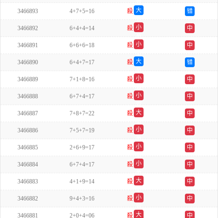
双
大
3466893
4+7+5=16
殺
错
双
小
3466892
6+4+4=14
殺
中
单
小
3466891
6+6+6=18
殺
中
单
大
3466890
6+4+7=17
殺
错
单
小
3466889
7+1+8=16
殺
中
双
小
3466888
6+7+4=17
殺
中
双
大
3466887
7+8+7=22
殺
中
单
小
3466886
7+5+7=19
殺
中
单
小
3466885
2+6+9=17
殺
中
单
小
3466884
6+7+4=17
殺
中
单
大
3466883
4+1+9=14
殺
中
单
小
3466882
9+4+3=16
殺
中
双
大
3466881
2+0+4=06
殺
中