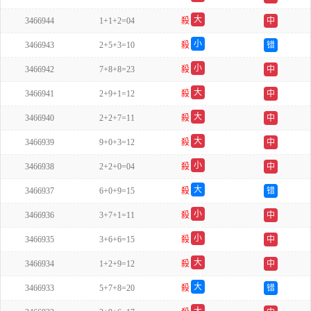
单
大
3466944
1+1+2=04
殺
中
单
小
3466943
2+5+3=10
殺
错
双
小
3466942
7+8+8=23
殺
中
双
大
3466941
2+9+1=12
殺
中
双
大
3466940
2+2+7=11
殺
中
双
大
3466939
9+0+3=12
殺
中
双
小
3466938
2+2+0=04
殺
中
单
大
3466937
6+0+9=15
殺
错
单
小
3466936
3+7+1=11
殺
中
双
小
3466935
3+6+6=15
殺
中
单
大
3466934
1+2+9=12
殺
中
单
大
3466933
5+7+8=20
殺
错
双