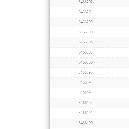
3466202
3466201
3466200
3466199
3466198
3466197
3466196
3466195
3466194
3466193
3466192
3466191
3466190