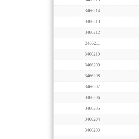
3466214
3466213
3466212
3466211
3466210
3466209
3466208
3466207
3466206
3466205
3466204
3466203