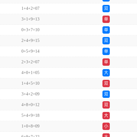
1+4+2=07
双
3+1+9=13
单
0+3+7=10
单
2+4+9=15
双
0+5+9=14
单
2+3+2=07
单
4+0+1=05
大
1+4+5=10
双
3+4+2=09
双
4+8+0=12
双
5+4+9=18
大
1+0+8=09
小
6+9+7=22
大