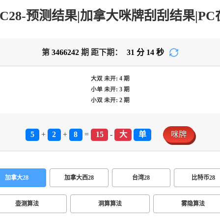
第
3466242
期 距下期：
31
分
14
秒
大双
未开:
4
期
小单
未开:
3
期
小双
未开:
2
期
5
+
2
+
8
=
15
-
大
单
咪牌
加拿大28
加拿大西28
台湾28
比特币28
壶测算法
洞算算法
雾隐算法