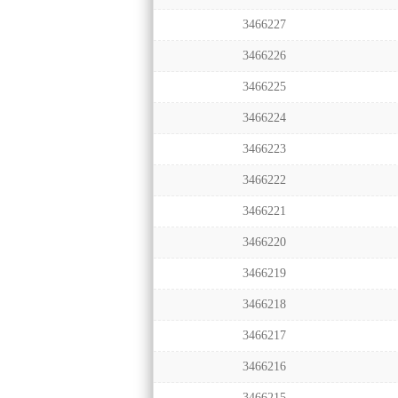
3466227
3466226
3466225
3466224
3466223
3466222
3466221
3466220
3466219
3466218
3466217
3466216
3466215