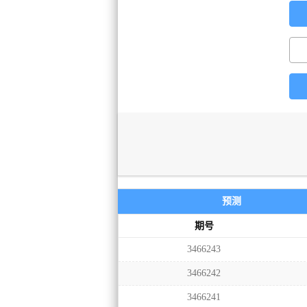
预测
期号
3466243
3466242
3466241