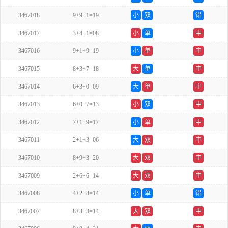
3467018
9+9+1=19
小
双
错
3467017
3+4+1=08
小
单
中
3467016
9+1+9=19
小
单
中
3467015
8+3+7=18
大
单
中
3467014
6+3+0=09
大
单
中
3467013
6+0+7=13
小
双
中
3467012
7+1+9=17
小
单
中
3467011
2+1+3=06
大
双
中
3467010
8+9+3=20
大
双
中
3467009
2+6+6=14
大
双
中
3467008
4+2+8=14
小
单
错
3467007
8+3+3=14
大
双
中