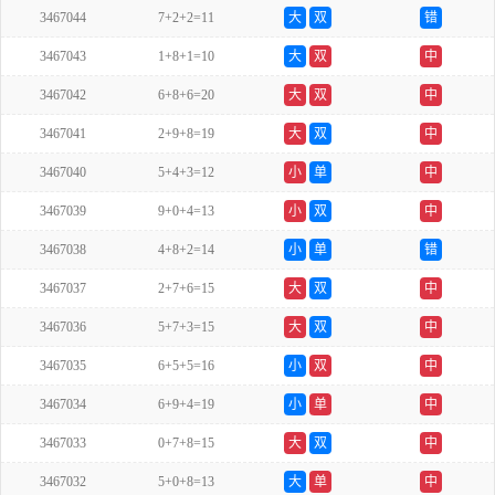
3467044
7+2+2=11
大
双
错
3467043
1+8+1=10
大
双
中
3467042
6+8+6=20
大
双
中
3467041
2+9+8=19
大
双
中
3467040
5+4+3=12
小
单
中
3467039
9+0+4=13
小
双
中
3467038
4+8+2=14
小
单
错
3467037
2+7+6=15
大
双
中
3467036
5+7+3=15
大
双
中
3467035
6+5+5=16
小
双
中
3467034
6+9+4=19
小
单
中
3467033
0+7+8=15
大
双
中
3467032
5+0+8=13
大
单
中