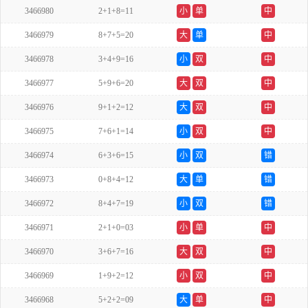
3466980
2+1+8=11
小
单
中
3466979
8+7+5=20
大
单
中
3466978
3+4+9=16
小
双
中
3466977
5+9+6=20
大
双
中
3466976
9+1+2=12
大
双
中
3466975
7+6+1=14
小
双
中
3466974
6+3+6=15
小
双
错
3466973
0+8+4=12
大
单
错
3466972
8+4+7=19
小
双
错
3466971
2+1+0=03
小
单
中
3466970
3+6+7=16
大
双
中
3466969
1+9+2=12
小
双
中
3466968
5+2+2=09
大
单
中