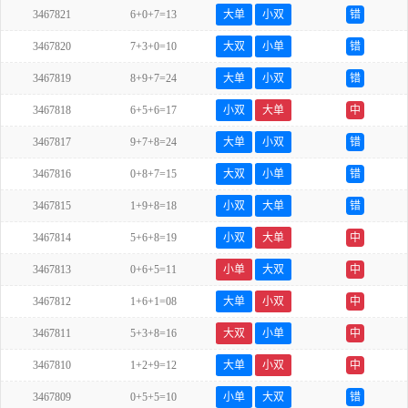
3467821
6+0+7=13
大单
小双
错
3467820
7+3+0=10
大双
小单
错
3467819
8+9+7=24
大单
小双
错
3467818
6+5+6=17
小双
大单
中
3467817
9+7+8=24
大单
小双
错
3467816
0+8+7=15
大双
小单
错
3467815
1+9+8=18
小双
大单
错
3467814
5+6+8=19
小双
大单
中
3467813
0+6+5=11
小单
大双
中
3467812
1+6+1=08
大单
小双
中
3467811
5+3+8=16
大双
小单
中
3467810
1+2+9=12
大单
小双
中
3467809
0+5+5=10
小单
大双
错