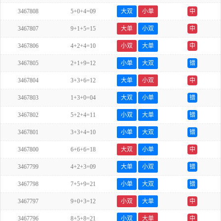
3467808
5+0+4=09
大双
小单
中
3467807
9+1+5=15
大单
小双
中
3467806
4+2+4=10
小双
大单
中
3467805
2+1+9=12
小单
大双
错
3467804
3+3+6=12
大单
小双
中
3467803
1+3+0=04
大双
小单
错
3467802
5+2+4=11
小双
大单
错
3467801
3+3+4=10
小单
大双
错
3467800
6+6+6=18
大双
小单
中
3467799
4+2+3=09
大单
小双
错
3467798
7+5+9=21
小单
大双
错
3467797
9+0+3=12
小双
大单
中
3467796
8+5+8=21
小双
大单
中