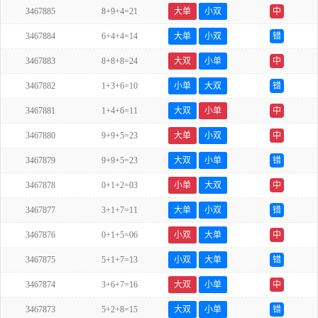
3467885
8+9+4=21
大单
小双
中
3467884
6+4+4=14
大单
小双
错
3467883
8+8+8=24
大双
小单
中
3467882
1+3+6=10
小单
大双
错
3467881
1+4+6=11
大双
小单
中
3467880
9+9+5=23
大单
小双
中
3467879
9+9+5=23
大双
小单
错
3467878
0+1+2=03
小单
大双
中
3467877
3+1+7=11
大单
小双
错
3467876
0+1+5=06
小双
大单
中
3467875
5+1+7=13
小双
大单
错
3467874
3+6+7=16
大双
小单
中
3467873
5+2+8=15
大双
小单
错