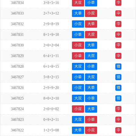
3467834
3+8+5=16
大双
小单
中
3467833
2+7+3=12
大单
小双
中
3467832
2+9+8=19
小双
大单
中
3467831
8+1+9=18
小单
大双
中
3467830
2+0+2=04
小双
大单
中
3467829
6+4+1=11
小单
大双
中
3467828
6+1+8=15
大双
小单
错
3467827
5+8+2=15
小单
大双
错
3467826
2+9+9=20
小双
大单
错
3467825
8+0+2=10
大双
小单
错
3467824
2+0+0=02
小双
大单
中
3467823
0+9+2=11
大双
小单
中
3467822
1+2+5=08
大单
小双
中